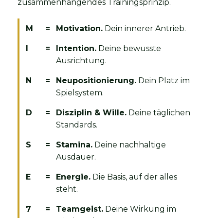
zusammenhängendes Trainingsprinzip.
M
=
Motivation.
Dein innerer Antrieb.
I
=
Intention.
Deine bewusste
Ausrichtung.
N
=
Neupositionierung.
Dein Platz im
Spielsystem.
D
=
Disziplin & Wille.
Deine täglichen
Standards.
S
=
Stamina.
Deine nachhaltige
Ausdauer.
E
=
Energie.
Die Basis, auf der alles
steht.
7
=
Teamgeist.
Deine Wirkung im